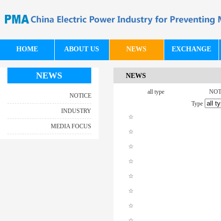
HOME
ABOUT US
NEWS
EXCHANGE
NEWS
NEWS
all type
NOT
NOTICE
Type
INDUSTRY
☆
MEDIA FOCUS
☆
☆
☆
☆
☆
☆
☆