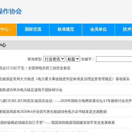
闻中心
国际交流
标准规范
会员单位
技术
中心
查询类型:
关键字：
高达15.53亿千瓦！全国用电负荷三创历史新高
北能源监管局大力推进《电力重大事故隐患判定标准及治理监督管理规定》落地落实
电联成功举办电力碳足迹因子国际研讨会
八届CIGRE-IEC特高压/超高压会议 ——2026年国际大电网发展论坛A3专题研讨会召开
家能源局发布2026年4月全国可再生能源绿色电力证书核发及交易数据
能源的饭碗必须端在自己手里”——我国加快能源强国建设筑牢安全发展根基