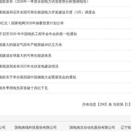
电联发布《2026年一季度全国电力供需形势分析预测报告》
家能源局召开全国可再生能源电力开发建设月度（3月）调度会
10亿元！国家电网2026年抽蓄投资计划公布
于召开2026 年中国电机工程学会年会的第一轮通知
国最大的煤岩气田年产能突破40亿立方米
国建成全球最大的可再生能源体系
家能源局发布2025年光伏发电建设情况
电联关于举办第四届中国储能大会暨展览会的通知
国冬季用电负荷首破十四亿千瓦
共有信息【290】条 当前第【1
公司
国电南瑞科技股份有限公司
国电南京自动化股份有限公司
辽宁